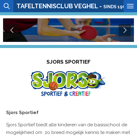
TAFELTENNISCLUB VEGHEL -
Ga
SINDS 1964
direct
naar
de
hoofdinhoud
SJORS SPORTIEF
Sjors Sportief
Sjors Sportief biedt alle kinderen van de basisschool de
mogelijkheid om zo breed mogelijk kennis te maken met