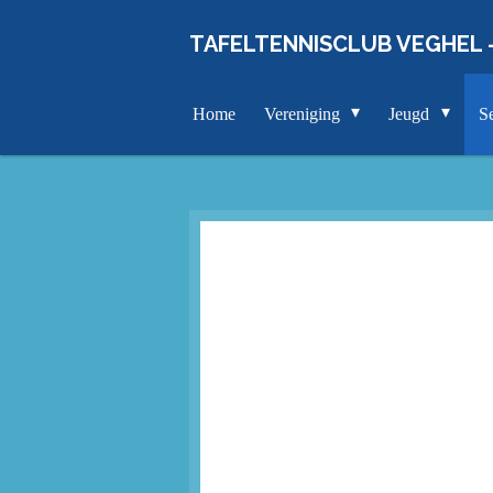
Ga
TAFELTENNISCLUB VEGHEL 
direct
naar
de
Home
Vereniging
Jeugd
S
hoofdinhoud