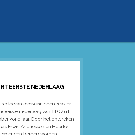
ERT EERSTE NEDERLAAG
 reeks van overwinningen, was er
de eerste nederlaag van TTCV uit
ber vorig jaar. Door het ontbreken
ers Erwin Andriessen en Maarten
st weer een beroep worden