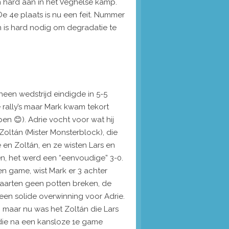
m hard aan in het Veghelse kamp.
 4e plaats is nu een feit. Nummer
 is hard nodig om degradatie te
heen wedstrijd eindigde in 5-5
rally’s maar Mark kwam tekort
en 😊). Adrie vocht voor wat hij
oltán (Mister Monsterblock), die
 en Zoltán, en ze wisten Lars en
sen, het werd een “eenvoudige” 3-0.
en game, wist Mark er 3 achter
aarten geen potten breken, de
een solide overwinning voor Adrie.
, maar nu was het Zoltán die Lars
k die na een kansloze 1e game