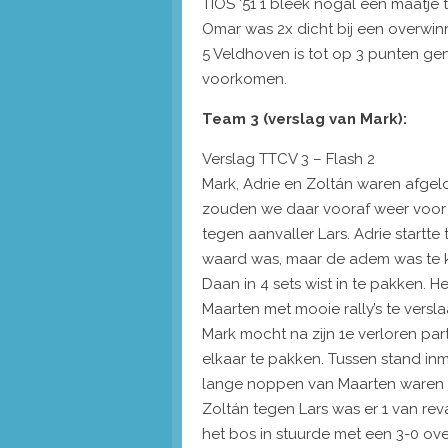
TIOS '51 1 bleek nogal een maatje
Omar was 2x dicht bij een overwin
5 Veldhoven is tot op 3 punten g
voorkomen.
Team 3 (verslag van Mark):
Verslag TTCV 3 – Flash 2
Mark, Adrie en Zoltán waren afge
zouden we daar vooraf weer voor t
tegen aanvaller Lars. Adrie startte
waard was, maar de adem was te ko
Daan in 4 sets wist in te pakken. 
Maarten met mooie rally’s te versl
Mark mocht na zijn 1e verloren par
elkaar te pakken. Tussen stand i
lange noppen van Maarten waren te
Zoltán tegen Lars was er 1 van rev
het bos in stuurde met een 3-0 ove