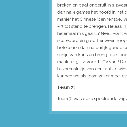
breken en gaat onderuit in 3 zwa
dan na 4 games het hoofd in het du
manier het Chinese ‘pennenspel’ va
– 3 tot stand te brengen. Helaas in
helemaal mis gaan...? Nee.., want 
scorebord en gloort er weer hoop o
betekenen dan natuurlijk goede coa
schijn van kans en brengt de stand
maakt er 5 – 4 voor TTCV van..! De 
huzarenstukje van een laatste winstp
kunnen we als team zeker mee leve
Team 7 :
Team 7 was deze speelronde vrij, z