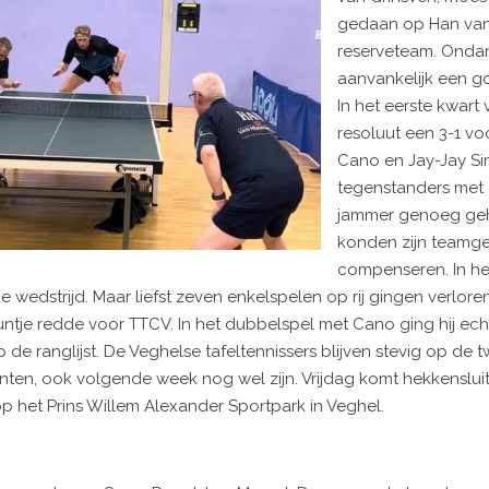
gedaan op Han van
reserveteam. Onda
aanvankelijk een go
In het eerste kwart
resoluut een 3-1 v
Cano en Jay-Jay S
tegenstanders met 
jammer genoeg gehe
konden zijn teamg
compenseren. In he
e wedstrijd. Maar liefst zeven enkelspelen op rij gingen verlo
untje redde voor TTCV. In het dubbelspel met Cano ging hij ech
 de ranglijst. De Veghelse tafeltennissers blijven stevig op de 
unten, ook volgende week nog wel zijn. Vrijdag komt hekkensluit
op het Prins Willem Alexander Sportpark in Veghel.