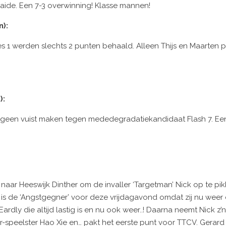
ide. Een 7-3 overwinning! Klasse mannen!
):
1 werden slechts 2 punten behaald. Alleen Thijs en Maarten p
):
geen vuist maken tegen mededegradatiekandidaat Flash 7. Een 
aar Heeswijk Dinther om de invaller ‘Targetman’ Nick op te pik
O is de ‘Angstgegner’ voor deze vrijdagavond omdat zij nu wee
e Eardly die altijd lastig is en nu ook weer..! Daarna neemt Nick z
speelster Hao Xie en… pakt het eerste punt voor TTCV. Gerard