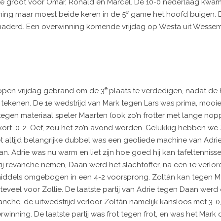
 te groot voor Omar, Ronald en Marcel. De 10-0 nederlaag kwa
e
ning maar moest beide keren in de 5
game het hoofd buigen. De
enaderd. Een overwinning komende vrijdag op Westa uit Wessem
e
lopen vrijdag gebrand om de 3
plaats te verdedigen, nadat de 
ekenen. De 1e wedstrijd van Mark tegen Lars was prima, mooie 
 tegen materiaal speler Maarten (ook zo’n frotter met lange nopp
rt. 0-2. Oef, zou het zo’n avond worden. Gelukkig hebben we Z
Het altijd belangrijke dubbel was een geoliede machine van Adrie
aan. Adrie was nu warm en liet zijn hoe goed hij kan tafeltennis
tij revanche nemen, Daan werd het slachtoffer, na een 1e verlor
nmiddels omgebogen in een 4-2 voorsprong. Zoltán kan tegen M
veel voor Zollie. De laatste partij van Adrie tegen Daan werd 
anche, de uitwedstrijd verloor Zoltán namelijk kansloos met 3-0
rwinning. De laatste partij was frot tegen frot, en was het Mar