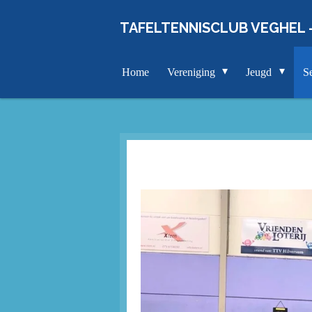
Ga
TAFELTENNISCLUB VEGHEL 
direct
naar
de
Home
Vereniging
Jeugd
S
hoofdinhoud