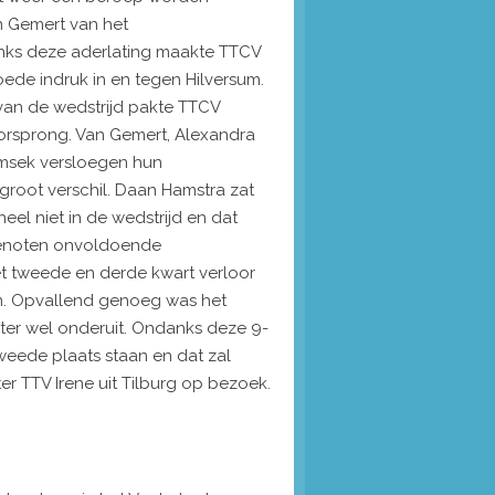
 Gemert van het
nks deze aderlating maakte TTCV
ede indruk in en tegen Hilversum.
 van de wedstrijd pakte TTCV
oorsprong. Van Gemert, Alexandra
imsek versloegen hun
groot verschil. Daan Hamstra zat
el niet in de wedstrijd en dat
enoten onvoldoende
t tweede en derde kwart verloor
ren. Opvallend genoeg was het
ter wel onderuit.
Ondanks deze 9-
tweede plaats staan en dat zal
er TTV Irene uit Tilburg op bezoek.