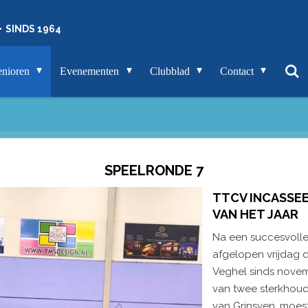
-
SINDS 1964
enioren
Evenementen
Clubblad
Contact
SPEELRONDE 7
TTCV INCASSE
VAN HET JAAR
Na een succesvolle
afgelopen vrijdag 
Veghel sinds novem
van twee sterkhoud
van Grinsven, moe