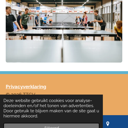
Privacyverklaring
© 2026 TTCV
Deze website gebruikt cookies voor analyse-
Powered by
JouwWeb
doeleinden en/of het tonen van advertenties.
Door gebruik te blijven maken van de site gaat u
hiermee akkoord.