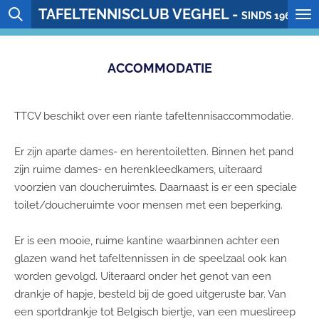
TAFELTENNISCLUB VEGHEL -
Ga
SINDS 1964
direct
naar
ACCOMMODATIE
de
hoofdinhoud
TTCV beschikt over een riante tafeltennisaccommodatie.
Er zijn aparte dames- en herentoiletten. Binnen het pand
zijn ruime dames- en herenkleedkamers, uiteraard
voorzien van doucheruimtes. Daarnaast is er een speciale
toilet/doucheruimte voor mensen met een beperking.
Er is een mooie, ruime kantine waarbinnen achter een
glazen wand het tafeltennissen in de speelzaal ook kan
worden gevolgd. Uiteraard onder het genot van een
drankje of hapje, besteld bij de goed uitgeruste bar. Van
een sportdrankje tot Belgisch biertje, van een mueslireep