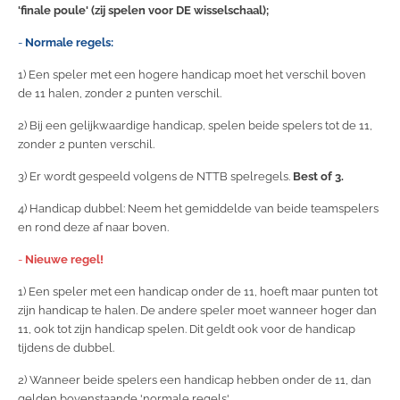
'finale poule' (zij spelen voor DE wisselschaal);
-
Normale regels:
1) Een speler met een hogere handicap moet het verschil boven
de 11 halen, zonder 2 punten verschil.
2) Bij een gelijkwaardige handicap, spelen beide spelers tot de 11,
zonder 2 punten verschil.
3) Er wordt gespeeld volgens de NTTB spelregels.
Best of 3.
4) Handicap dubbel: Neem het gemiddelde van beide teamspelers
en rond deze af naar boven.
-
Nieuwe regel!
1) Een speler met een handicap onder de 11, hoeft maar punten tot
zijn handicap te halen. De andere speler moet wanneer hoger dan
11, ook tot zijn handicap spelen. Dit geldt ook voor de handicap
tijdens de dubbel.
2) Wanneer beide spelers een handicap hebben onder de 11, dan
gelden bovenstaande 'normale regels'.