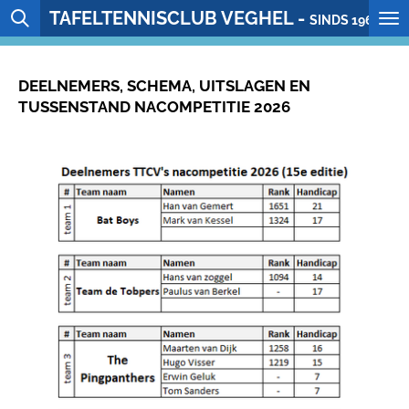
TAFELTENNISCLUB VEGHEL -
Ga
SINDS 1964
direct
naar
DEELNEMERS, SCHEMA, UITSLAGEN EN
de
TUSSENSTAND NACOMPETITIE 2026
hoofdinhoud