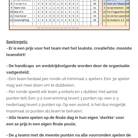
Spelregels:
- Er is een prijs voor het team met het leukste, creatiefste, mooiste
teamshirt!
- De handicaps en wedstrijdvolgorde worden door de organisatie
vastgesteld;
- Een team bestaat per ronde uit minimaal 2 spelers. Een 3e speler
mag wel mee doen om te dubbelen;
- Per ronde speelt elk team 4 enkels en 1 dubbel. Het aantal
punten telt. Een 3-2 overwinning levert 3 punten op, een 2-3
nederlaag levert 2 punten op. Op een avond, is het dus mogelijk
maximaal 10 punten als team te behalen;
- Alle teams spelen op de finale dag in hun eigen 'sterkte' voor
een 1e prijs in een eigen finale poule;
- De 4 teams met de meeste punten na alle voorronden spelen de