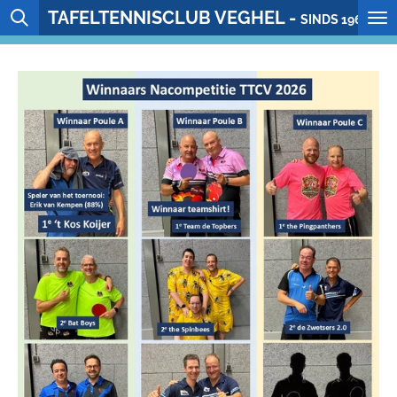
TAFELTENNISCLUB VEGHEL -
Ga
SINDS 1964
direct
naar
de
hoofdinhoud