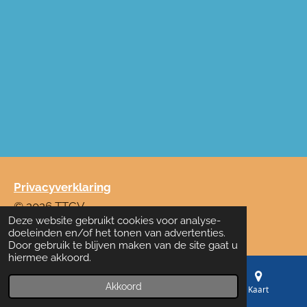
Privacyverklaring
© 2026 TTCV
Deze website gebruikt cookies voor analyse-
Powered by
JouwWeb
doeleinden en/of het tonen van advertenties.
Door gebruik te blijven maken van de site gaat u
hiermee akkoord.
Akkoord
E-mailadres
Telefoonnummer
Kaart