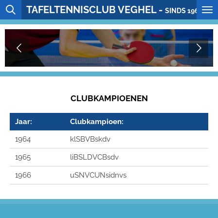
TAFELTENNISCLUB VEGHEL -
Ga
SINDS 1964
direct
naar
de
hoofdinhoud
CLUBKAMPIOENEN
Jaar:
Clubkampioen:
1964
klSBVBskdv
1965
liBSLDVCBsdv
1966
uSNVCUNsidnvs